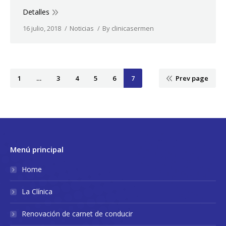
Detalles
16 julio, 2018
Noticias
By
clinicasermen
1
…
3
4
5
6
7
Prev page
Menú principal
Home
La Clínica
Renovación de carnet de conducir