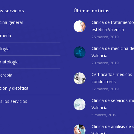
s servicios
Últimas noticias
ina general
Clínica de tratamient
estética Valencia
rmería
26 marzo, 2019
Clínica de medicina d
logía
Valencia
matología
20 marzo, 2019
Certificados médicos
terapia
conductores
ción y dietética
12 marzo, 2019
Clínica de servicios m
 los servicios
Valencia
5 marzo, 2019
Clínica de análisis de
Valencia