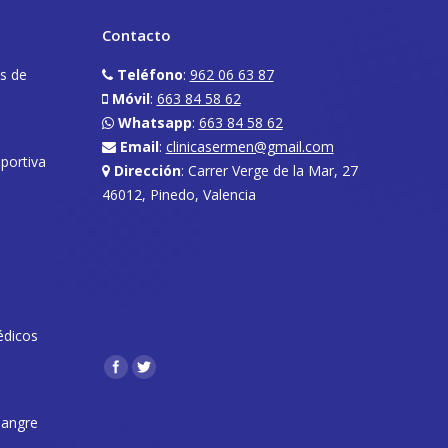
Contacto
os de
Teléfono
:
962 06 63 87
Móvil
:
663 84 58 62
Whatsapp
:
663 84 58 62
Email
:
clinicasermen@gmail.com
eportiva
Dirección
: Carrer Verge de la Mar, 27
46012, Pinedo, Valencia
édicos
Encuéntranos en:
 sangre