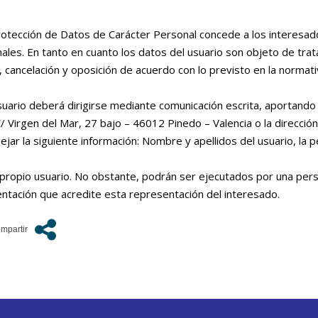
otección de Datos de Carácter Personal concede a los interesados
ales. En tanto en cuanto los datos del usuario son objeto de trat
, cancelación y oposición de acuerdo con lo previsto en la normat
usuario deberá dirigirse mediante comunicación escrita, aportand
 C/ Virgen del Mar, 27 bajo – 46012 Pinedo – Valencia o la direcci
r la siguiente información: Nombre y apellidos del usuario, la peti
l propio usuario. No obstante, podrán ser ejecutados por una pe
entación que acredite esta representación del interesado.