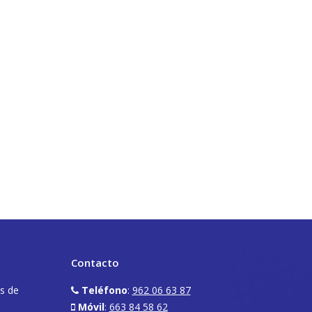
Contacto
os de
Teléfono
:
962 06 63 87
Móvil
:
663 84 58 62