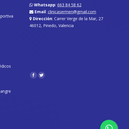
Whatsapp
:
663 84 58 62
Email
:
clinicasermen@gmail.com
eportiva
Dirección
: Carrer Verge de la Mar, 27
46012, Pinedo, Valencia
édicos
Encuéntranos en:
 sangre