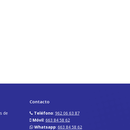
Contacto
os de
Teléfono
:
962 06 63 87
Móvil
:
663 84 58 62
Whatsapp
:
663 84 58 62