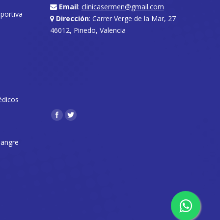
Email
:
clinicasermen@gmail.com
eportiva
Dirección
: Carrer Verge de la Mar, 27
46012, Pinedo, Valencia
édicos
Encuéntranos en:
 sangre